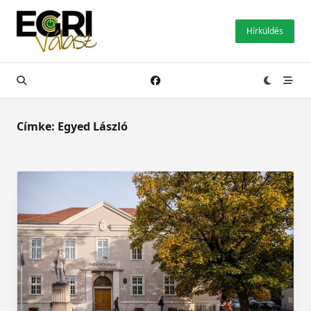
Skip
to
Hírküldés
content
Címke:
Egyed László