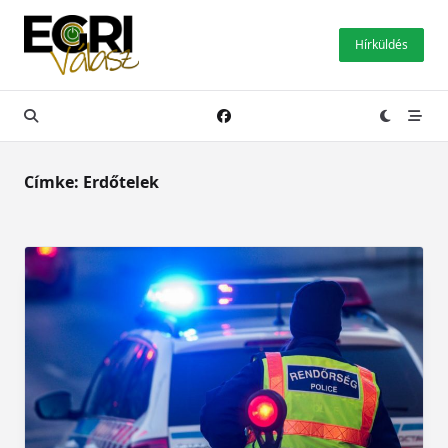
Skip
to
Hírküldés
content
Címke:
Erdőtelek