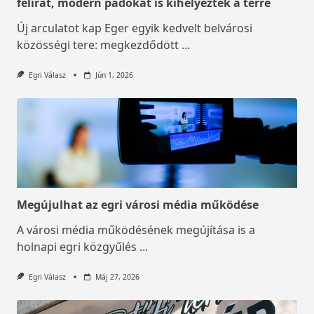
felirat, modern padokat is kihelyeztek a térre
Új arculatot kap Eger egyik kedvelt belvárosi
közösségi tere: megkezdődött
...
Egri Válasz
Jún 1, 2026
Megújulhat az egri városi média működése
A városi média működésének megújítása is a
holnapi egri közgyűlés
...
Egri Válasz
Máj 27, 2026