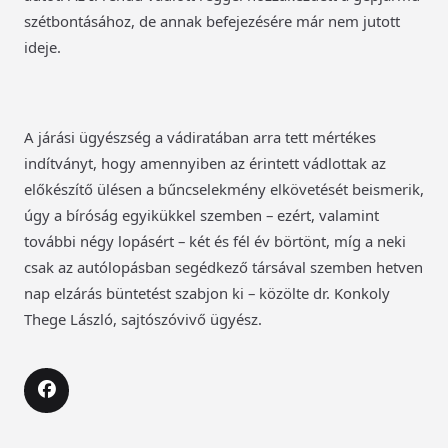
szétbontásához, de annak befejezésére már nem jutott
ideje.
A járási ügyészség a vádiratában arra tett mértékes
indítványt, hogy amennyiben az érintett vádlottak az
előkészítő ülésen a bűncselekmény elkövetését beismerik,
úgy a bíróság egyikükkel szemben – ezért, valamint
további négy lopásért – két és fél év börtönt, míg a neki
csak az autólopásban segédkező társával szemben hetven
nap elzárás büntetést szabjon ki – közölte dr. Konkoly
Thege László, sajtószóvivő ügyész.