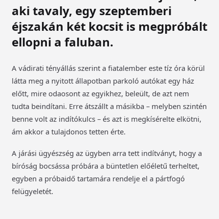
aki tavaly, egy szeptemberi
éjszakán két kocsit is megpróbált
ellopni a faluban.
A vádirati tényállás szerint a fiatalember este tíz óra körül
látta meg a nyitott állapotban parkoló autókat egy ház
előtt, mire odaosont az egyikhez, beleült, de azt nem
tudta beindítani. Erre átszállt a másikba – melyben szintén
benne volt az indítókulcs – és azt is megkísérelte elkötni,
ám akkor a tulajdonos tetten érte.
A járási ügyészség az ügyben arra tett indítványt, hogy a
bíróság bocsássa próbára a büntetlen előéletű terheltet,
egyben a próbaidő tartamára rendelje el a pártfogó
felügyeletét.