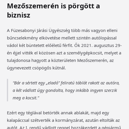
Mezőszemerén is pörgött a
biznisz
A Füzesabonyi Járási Ügyészség több más vagyon elleni
bűncselekmény elkövetése mellett szintén autólopással
vádol két büntetett előéletű férfit. Ők 2021. augusztus 29-
én éjjel vitték el közösen azt a személygépkocsit, melyet a
tulajdonosa hagyott a közterületen Mezőszemerén, az
úgynevezett csöpögős kútnál.
Bár a sértett egy „eladó” feliratú táblát rakott az autóra,
a két vádlott úgy gondolta, hogy inkább ingyen szerzik
meg a kocsit.
Ezért egy téglával betörték annak ablakát, majd egy
kalapáccsal szétverték a kormányzárat, azután eltolták az
autót. Az I. rendű vádlott reggel hozzákezdett a gépjármű