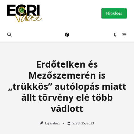
Skip
to
Hírküldés
content
Erdőtelken és
Mezőszemerén is
„trükkös” autólopás miatt
állt törvény elé több
vádlott
Egrivalasz
Szept 25, 2023