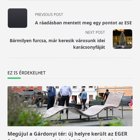
<span
PREVIOUS POST
class="nav-
A ráadásban mentett meg egy pontot az ESE
subtitle
NEXT POST
screen-
Bármilyen furcsa, már keresik városunk idei
reader-
karácsonyfáját
text">Page</span>
EZ IS ÉRDEKELHET
Megújul a Gárdonyi tér: új helyre került az EGER