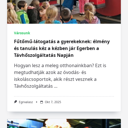
Városunk
Fűtőmű-látogatás a gyerekeknek: élmény
és tanulás kéz a kézben jár Egerben a
Távhőszolgáltatás Napján
Hogyan lesz a meleg otthonainkban? Ezt is
megtudhatják azok az óvodás- és
iskoláscsoportok, akik részt vesznek a
Távhőszolgáltatás
...
Egrivalasz
Okt 7, 2025