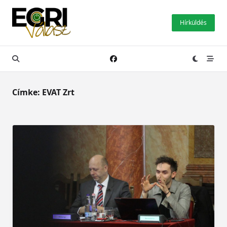
Skip
to
Hírküldés
content
Címke:
EVAT Zrt