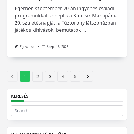
Egerben szeptember 20-án ingyenes családi
programokkal ünneplik a Kopcsik Marcipánia
20. születésnapját: a Tűztorony Játszóházban
játékos kihívások, bemutatók
...
Egrivalasz
Szept 16, 2025
1
2
3
4
5
KERESÉS
Search
for: