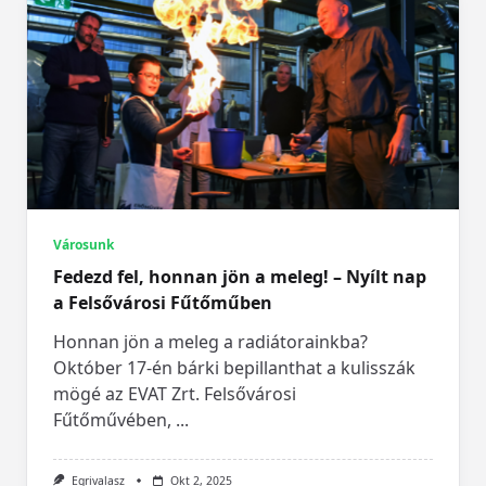
Városunk
Fedezd fel, honnan jön a meleg! – Nyílt nap
a Felsővárosi Fűtőműben
Honnan jön a meleg a radiátorainkba?
Október 17-én bárki bepillanthat a kulisszák
mögé az EVAT Zrt. Felsővárosi
Fűtőművében,
...
Egrivalasz
Okt 2, 2025