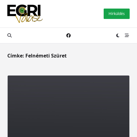
Skip
to
Hírküldés
content
Címke:
Felnémeti Szüret