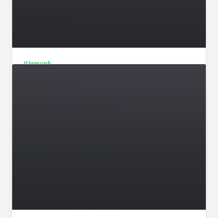
Városunk
Pályázat: a városüzemeltetési iroda új
vezetőjét keresi a Polgármesteri Hivatal
Az elmúlt időszakban az iroda vezetésével
kapcsolatos feladatokat az a Korsós Lajosné
látta el megbízottként, aki korábban évekig az
EVAT Zrt. Vagyongazdálkodási Divízióját
vezette.
Egrivalasz
Okt 25, 2023