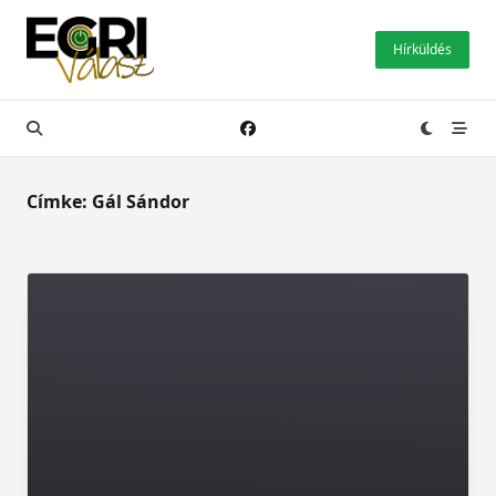
Skip
to
Hírküldés
content
Címke:
Gál Sándor