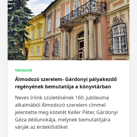
Városunk
Álmodozó szerelem- Gárdonyi pályakezdő
regényének bemutatója a könyvtárban
Neves írónk születésének 160. jubileuma
alkalmából Álmodozó szerelem címmel
jelentette meg kötetét Keller Péter, Gárdonyi
Géza dédunokája, melynek bemutatójára
várják az érdeklődőket