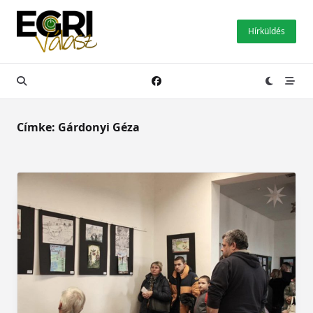
Skip
to
Hírküldés
content
Címke:
Gárdonyi Géza