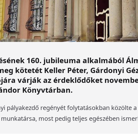
tésének 160. jubileuma alkalmából Á
meg kötetét Keller Péter, Gárdonyi G
ára várják az érdeklődőket novembe
Sándor Könyvtárban.
 pályakezdő regényét folytatásokban közölte a 
a munkatársa, most pedig teljes egészében isme