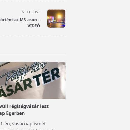
NEXT POST
örtént az M3-ason –
VIDEÓ
üli régiségvásár lesz
ap Egerben
1-én, vasárnap ismét