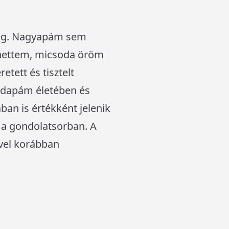
meg. Nagyapám sem
lhettem, micsoda öröm
tett és tisztelt
édapám életében és
ban is értékként jelenik
 a gondolatsorban. A
vvel korábban