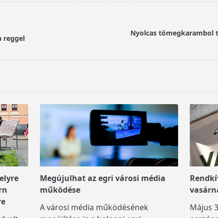
Nyolcas tömegkarambol t
a reggel
elyre
Megújulhat az egri városi média
Rendkív
rn
működése
vasárn
re
A városi média működésének
Május 3