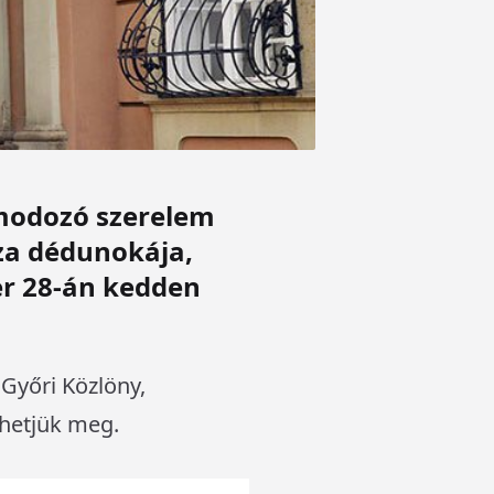
lmodozó szerelem
éza dédunokája,
r 28-án kedden
Győri Közlöny,
rhetjük
meg.