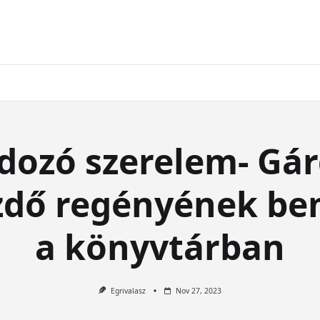
dozó szerelem- Gár
zdő regényének be
a könyvtárban
Egrivalasz
Nov 27, 2023