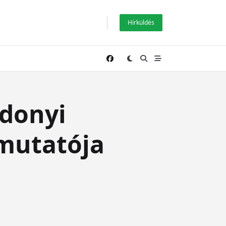
Hírküldés
donyi
mutatója