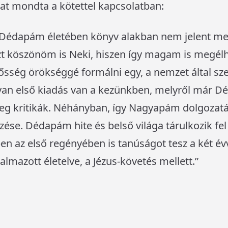
at mondta a kötettel kapcsolatban:
 Dédapám életében könyv alakban nem jelent 
Ezt köszönöm is Neki, hiszen így magam is megé
sség örökséggé formálni egy, a nemzet által szere
yan első kiadás van a kezünkben, melyről már D
meg kritikák. Néhányban, így Nagyapám dolgozatá
ése. Dédapám hite és belső világa tárulkozik fel
en az első regényében is tanúságot tesz a két é
mazott életelve, a Jézus-követés mellett.”