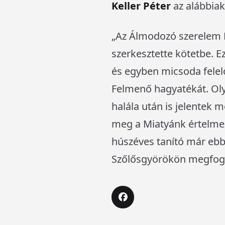
Keller Péter
az alábbiak
„Az Álmodozó szerelem
szerkesztette kötetbe. 
és egyben micsoda felelő
Felmenő hagyatékát. Ol
halála után is jelentek 
meg a Miatyánk értelmez
húszéves tanító már ebb
Szőlősgyörökön megfogal