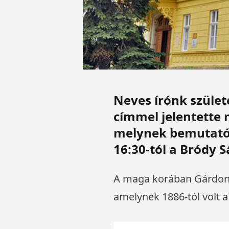
Neves írónk szüle
címmel jelentette 
melynek bemutatój
16:30-tól a Bródy 
A maga korában Gárdonyi
amelynek 1886-tól volt 