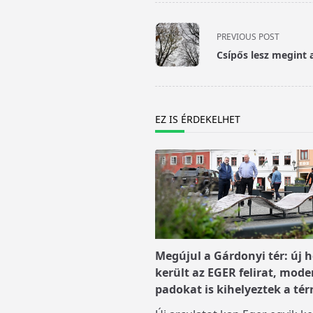
<span
PREVIOUS POST
class="nav-
Csípős lesz megint 
subtitle
screen-
reader-
text">Page</span>
EZ IS ÉRDEKELHET
Megújul a Gárdonyi tér: új h
került az EGER felirat, mode
padokat is kihelyeztek a tér