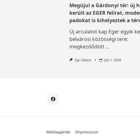
Megújul a Gárdonyi tér: új h
került az EGER felirat, mode
padokat is kihelyeztek a tér
Új arculatot kap Eger egyik ke
belvárosi közösségi tere:
megkezdődött
...
Egri Válasz
Jún 1, 2026
Médiaajánlat
Impresszum