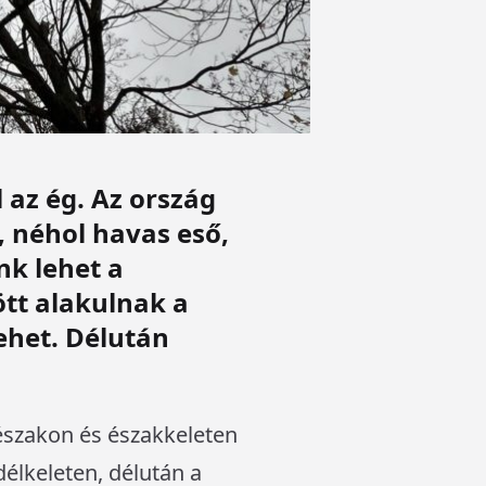
 az ég. Az ország
, néhol havas eső,
nk lehet a
zött alakulnak a
ehet. Délután
északon és északkeleten
délkeleten, délután a