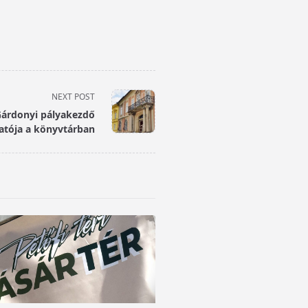
NEXT POST
árdonyi pályakezdő
tója a könyvtárban