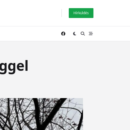
Hírküldés
eggel