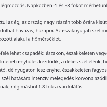
 légmozgás. Napközben -1 és +8 fokot mérhetün
ztul az ég, az ország nagy részén több órára kisüt
dulhat havazás, hózápor. Az északnyugati szél m
között alakul a hőmérséklet.
felé lehet csapadék: északon, északkeleten vegy
meneti enyhülés kezdődik, a délies szél élénk, h
ató, délnyugaton lesz enyhe, északkeleten fagyos
li szél hatására intenzív melegedés körvonalazód
tnak, míg máshol 1-8 fokra van kilátás.