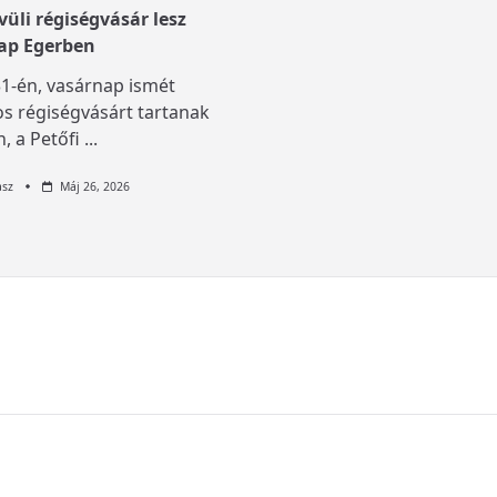
üli régiségvásár lesz
ap Egerben
1-én, vasárnap ismét
s régiségvásárt tartanak
, a Petőfi
...
asz
Máj 26, 2026