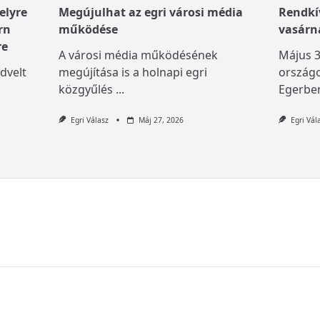
elyre
Megújulhat az egri városi média
Rendkív
rn
működése
vasárn
re
A városi média működésének
Május 3
dvelt
megújítása is a holnapi egri
országo
közgyűlés
...
Egerben
Egri Válasz
Máj 27, 2026
Egri Vál