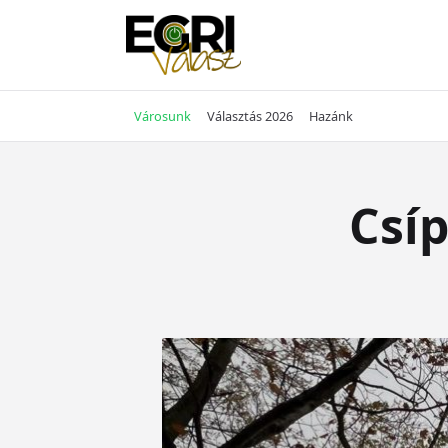
Skip
to
content
Városunk
Választás 2026
Hazánk
Csíp