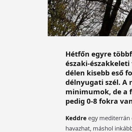
Hétfőn egyre többf
északi-északkeleti
délen kisebb eső f
délnyugati szél. A 
minimumok, de a f
pedig 0-8 fokra van
Keddre
egy mediterrán 
havazhat, máshol inkább 