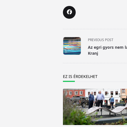
<span
PREVIOUS POST
class="nav-
Az egri gyors nem l
subtitle
Kranj
screen-
reader-
text">Page</span>
EZ IS ÉRDEKELHET