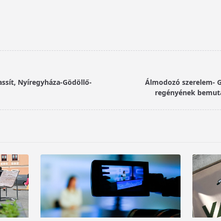
assít, Nyíregyháza-Gödöllő-
Álmodozó szerelem- G
regényének bemuta