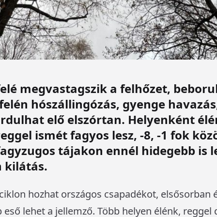
elé megvastagszik a felhőzet, beborul
 felén hószállingózás, gyenge havazás
ordulhat elő elszórtan. Helyenként élé
reggel ismét fagyos lesz, -8, -1 fok kö
agyzugos tájakon ennél hidegebb is l
 kilátás.
ciklon hozhat országos csapadékot, elsősorban 
eső lehet a jellemző. Több helyen élénk, reggel 