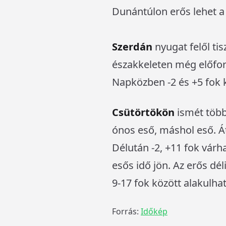
Dunántúlon erős lehet a
Szerdán
nyugat felől tis
északkeleten még előfor
Napközben -2 és +5 fok 
Csütörtökön
ismét több
ónos eső, máshol eső. Át
Délután -2, +11 fok várh
esős idő jön. Az erős dé
9-17 fok között alakulha
Forrás:
Időkép