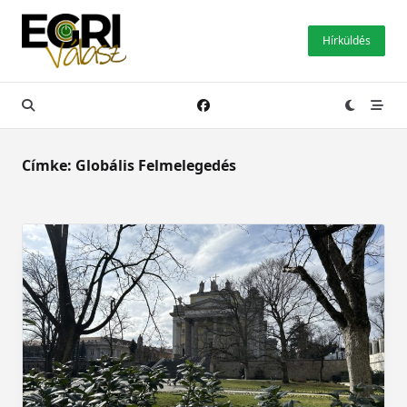
Skip
to
Hírküldés
content
Címke:
Globális Felmelegedés