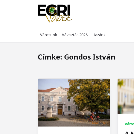
Skip
to
content
Városunk
Választás 2026
Hazánk
Címke:
Gondos István
Váro
A 