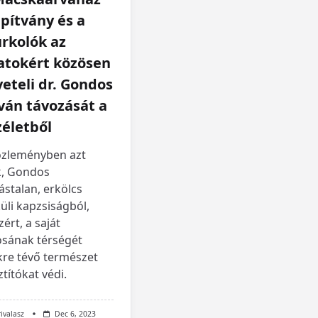
pítvány és a
rkolók az
atokért közösen
eteli dr. Gondos
ván távozását a
életből
özleményben azt
k, Gondos
ástalan, erkölcs
üli kapzsiságból,
ért, a saját
osának térségét
kre tévő természet
títókat védi.
rivalasz
Dec 6, 2023