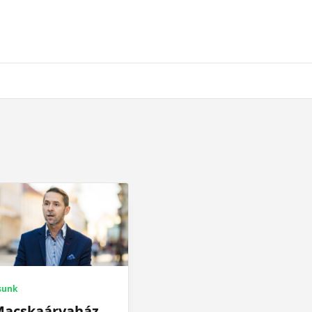
sunk
Macskaárvaház