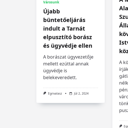
Városunk
Ala
Újabb
Szu
büntetőeljárás
Áll
indult a Tarnát
köv
elpusztító borász
Ist
és ügyvédje ellen
köz
A borászat ügyvezetője
A k
mellett ezúttal annak
írjá
ügyvédje is
gátl
belekeveredett.
nélk
pénz
Egrivalasz
Júl 2, 2024
vár
tön
pusz
Eg