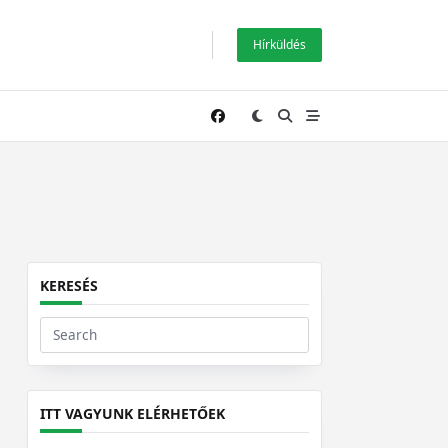
Hírküldés
KERESÉS
Search
for:
ITT VAGYUNK ELÉRHETŐEK