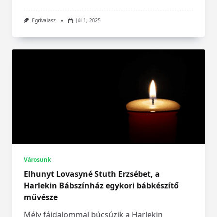
Egrivalasz
Júl 1, 2025
Városunk
Elhunyt Lovasyné Stuth Erzsébet, a
Harlekin Bábszínház egykori bábkészítő
művésze
Mély fájdalommal búcsúzik a Harlekin