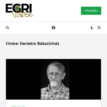
Skip
to
Hírküldés
content
Címke:
Harlekin Bábszínház