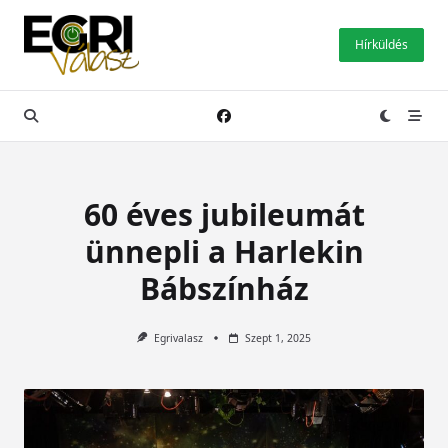
Skip
to
Hírküldés
content
60 éves jubileumát
ünnepli a Harlekin
Bábszínház
Egrivalasz
Szept 1, 2025