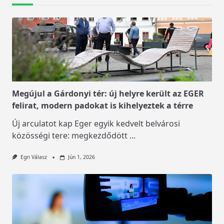
Megújul a Gárdonyi tér: új helyre került az EGER
felirat, modern padokat is kihelyeztek a térre
Új arculatot kap Eger egyik kedvelt belvárosi
közösségi tere: megkezdődött
...
Egri Válasz
Jún 1, 2026