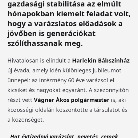
gazdasági stabilitása az elmúlt
hónapokban kiemelt feladat volt,
hogy a varázslatos előadások a
jövőben is generációkat
szólíthassanak meg.
Hivatalosan is elindult a
Harlekin Bábszínház
új évada, amely idén különleges jubileumot
ünnepel: az intézmény 60 éve varázsol el
kicsiket és nagyokat egyaránt. A szezonnyitón
részt vett
Vágner Ákos polgármester
is, aki
közösségi oldalán köszöntötte a társulatot és
a közönséget.
„Hat évtizednyi varázslat, nevetés, remek