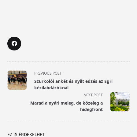
<span
PREVIOUS POST
class="nav-
Szurkolói ankét és nyílt edzés az Egri
subtitle
kézilabdázóknál
screen-
NEXT POST
reader-
Marad a nyári meleg, de közeleg a
text">Page</span>
hidegfront
EZ IS ÉRDEKELHET