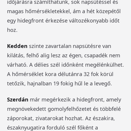
időjárásra számíthatunk, sok napsütéssel és
magas hőmérsékletekkel, ám a hét közepétől
egy hidegfront érkezése változékonyabb időt
hoz.
Kedden
szinte zavartalan napsütésre van
kilátás, felhő alig lesz az égen, csapadék nem
várható. A délies szél időnként megélénkülhet.
A hőmérséklet kora délutánra 32 fok körül
tetőzik, hajnalban 19 fokig hűl le a levegő.
Szerdán
már megérkezik a hidegfront, amely
megnövekedett gomolyfelhőzetet és többfelé
záporokat, zivatarokat hozhat. Az északira,
északnyugatira forduló szél főként a