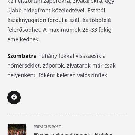
kell elszórtan záporokra, zivatarokra, egy
újabb hidegfront közeledtével. Estétől
északnyugaton fordul a szél, és többfelé
felerősödhet. A maximumok 26–33 fokig
emelkednek.
Szombatra
néhány fokkal visszaesik a
hőmérséklet, záporok, zivatarok már csak
helyenként, főként keleten valószínűek.
<span
PREVIOUS POST
class="nav-
60 éves jubileumát ünnepli a Harlekin