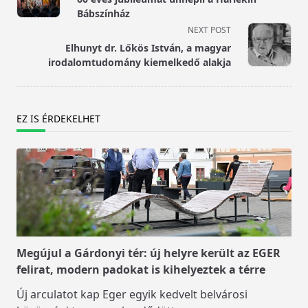
subtitle
Bábszínház
screen-
NEXT POST
reader-
Elhunyt dr. Lőkös István, a magyar
text">Page</span>
irodalomtudomány kiemelkedő alakja
EZ IS ÉRDEKELHET
Megújul a Gárdonyi tér: új helyre került az EGER
felirat, modern padokat is kihelyeztek a térre
Új arculatot kap Eger egyik kedvelt belvárosi