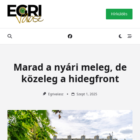
Skip
to
Hírküldés
content
Marad a nyári meleg, de
közeleg a hidegfront
Egrivalasz
Szept 1, 2025