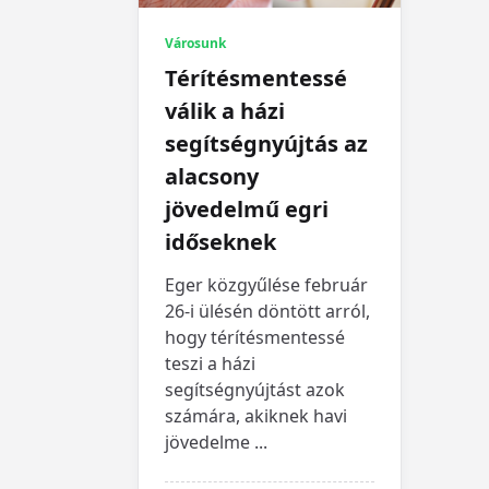
Városunk
Térítésmentessé
válik a házi
segítségnyújtás az
alacsony
jövedelmű egri
időseknek
Eger közgyűlése február
26-i ülésén döntött arról,
hogy térítésmentessé
teszi a házi
segítségnyújtást azok
számára, akiknek havi
jövedelme
...