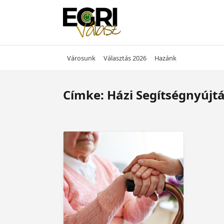
Skip
to
content
Városunk
Választás 2026
Hazánk
Címke:
Házi Segítségnyújt