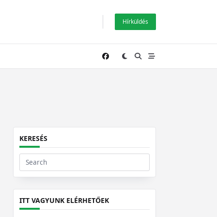
Hírküldés
KERESÉS
Search
for:
ITT VAGYUNK ELÉRHETŐEK