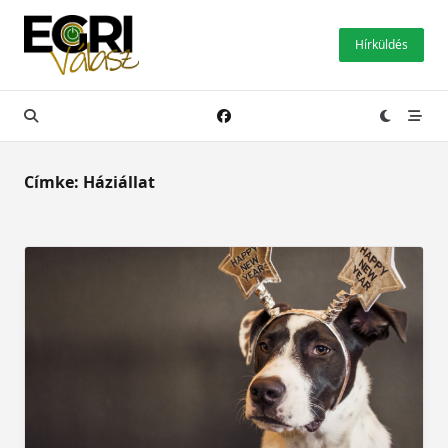
Skip
to
Hírküldés
content
Címke:
Háziállat