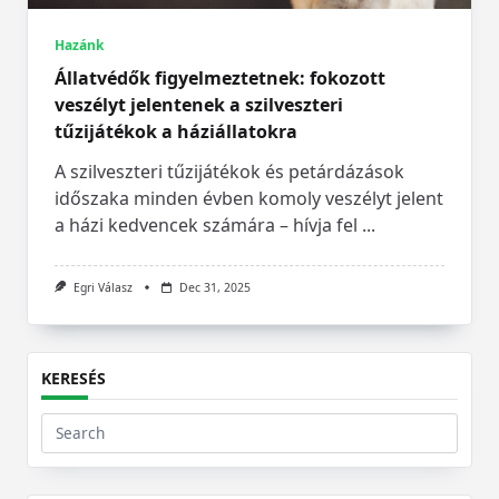
Hazánk
Állatvédők figyelmeztetnek: fokozott
veszélyt jelentenek a szilveszteri
tűzijátékok a háziállatokra
A szilveszteri tűzijátékok és petárdázások
időszaka minden évben komoly veszélyt jelent
a házi kedvencek számára – hívja fel
...
Egri Válasz
Dec 31, 2025
KERESÉS
Search
for: