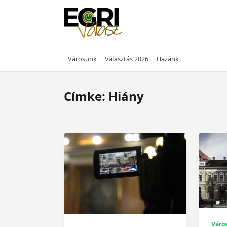
Skip
to
content
Városunk
Választás 2026
Hazánk
Címke:
Hiány
Váro