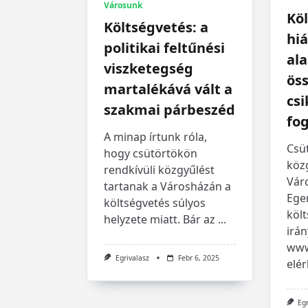
Városunk
Köl
Költségvetés: a
hiá
politikai feltűnési
ala
viszketegség
öss
martalékává vált a
csi
szakmai párbeszéd
fo
A minap írtunk róla,
Csü
hogy csütörtökön
közg
rendkívüli közgyűlést
Vár
tartanak a Városházán a
Ege
költségvetés súlyos
köl
helyzete miatt. Bár az
...
irán
www
Egrivalasz
Febr 6, 2025
elé
Eg