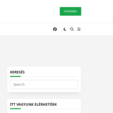
Hírküldés
KERESÉS
Search
for:
ITT VAGYUNK ELÉRHETŐEK