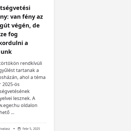
tségvetési
ny: van fény az
gút végén, de
ze fog
kordulni a
gunk
törtökön rendkívüli
yűlést tartanak a
osházán, ahol a téma
r 2025-ös
tségvetésének
yelvei lesznek. A
.eger.hu oldalon
rhető
...
rivalasz
Febr 5, 2025