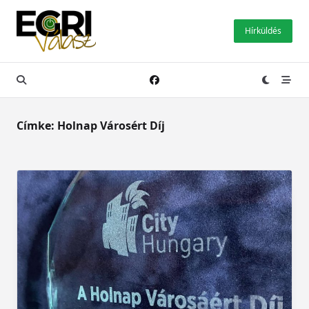
Skip
to
Hírküldés
content
Címke:
Holnap Városért Díj