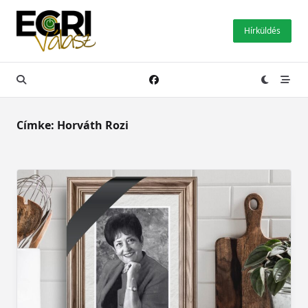
Skip
to
Hírküldés
content
Címke:
Horváth Rozi