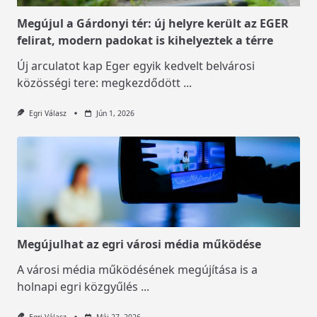
Megújul a Gárdonyi tér: új helyre került az EGER
felirat, modern padokat is kihelyeztek a térre
Új arculatot kap Eger egyik kedvelt belvárosi
közösségi tere: megkezdődött
...
Egri Válasz
Jún 1, 2026
Megújulhat az egri városi média működése
A városi média működésének megújítása is a
holnapi egri közgyűlés
...
Egri Válasz
Máj 27, 2026