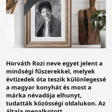
Horváth Rozi neve egyet jelent a
minőségi fűszerekkel, melyek
évtizedek óta teszik különlegessé
a magyar konyhát és most a
márka névadója elhunyt,
tudatták közösségi oldalukon. Az
általa megalkotott