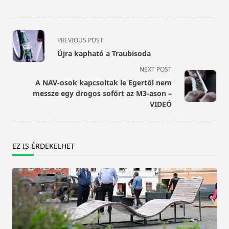
<span
PREVIOUS POST
class="nav-
Újra kapható a Traubisoda
subtitle
NEXT POST
screen-
A NAV-osok kapcsoltak le Egertől nem
reader-
messze egy drogos sofőrt az M3-ason –
text">Page</span>
VIDEÓ
EZ IS ÉRDEKELHET