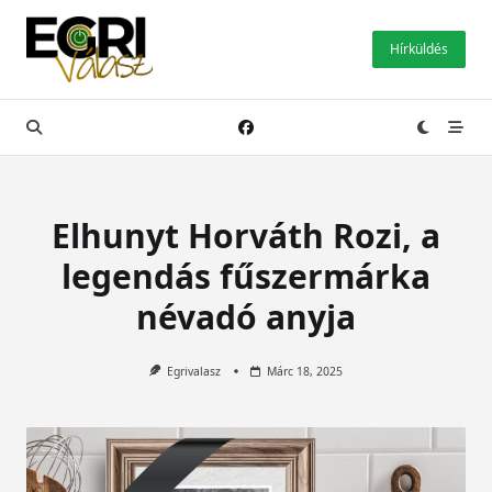
Skip
to
Hírküldés
content
Elhunyt Horváth Rozi, a
legendás fűszermárka
névadó anyja
Egrivalasz
Márc 18, 2025