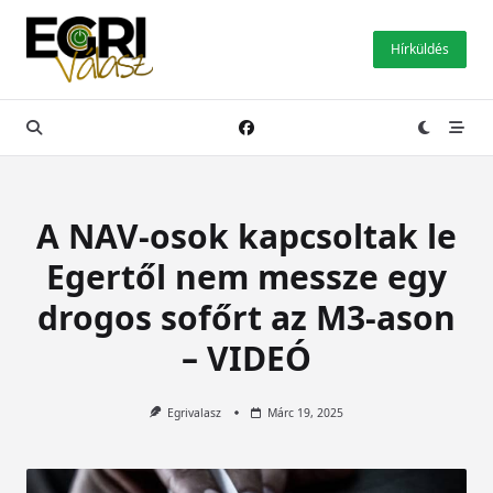
Skip
to
Hírküldés
content
A NAV-osok kapcsoltak le
Egertől nem messze egy
drogos sofőrt az M3-ason
– VIDEÓ
Egrivalasz
Márc 19, 2025