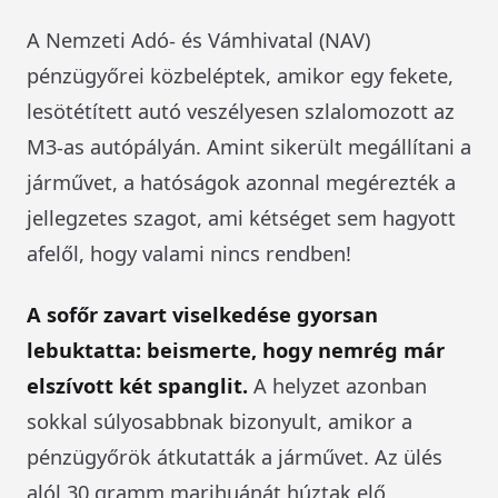
A Nemzeti Adó- és Vámhivatal (NAV)
pénzügyőrei közbeléptek, amikor egy fekete,
lesötétített autó veszélyesen szlalomozott az
M3-as autópályán. Amint sikerült megállítani a
járművet, a hatóságok azonnal megérezték a
jellegzetes szagot, ami kétséget sem hagyott
afelől, hogy valami nincs rendben!
A sofőr zavart viselkedése gyorsan
lebuktatta: beismerte, hogy nemrég már
elszívott két spanglit.
A helyzet azonban
sokkal súlyosabbnak bizonyult, amikor a
pénzügyőrök átkutatták a járművet. Az ülés
alól 30 gramm marihuánát húztak elő,