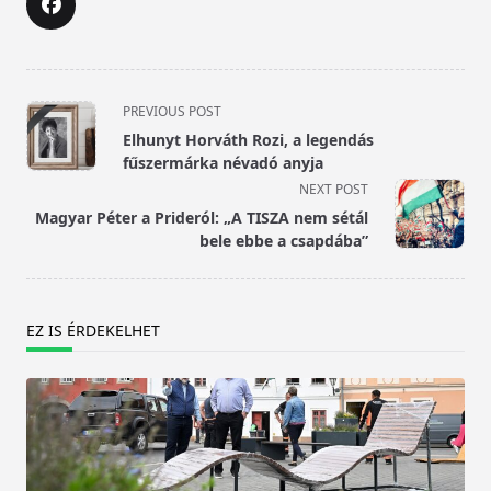
<span
PREVIOUS POST
class="nav-
Elhunyt Horváth Rozi, a legendás
subtitle
fűszermárka névadó anyja
screen-
NEXT POST
reader-
Magyar Péter a Prideról: „A TISZA nem sétál
text">Page</span>
bele ebbe a csapdába”
EZ IS ÉRDEKELHET