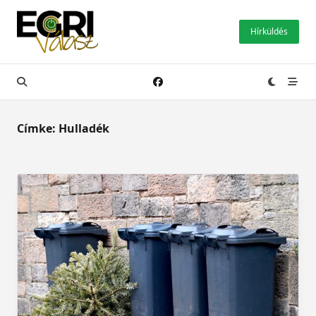
Skip
to
Hírküldés
content
Címke:
Hulladék