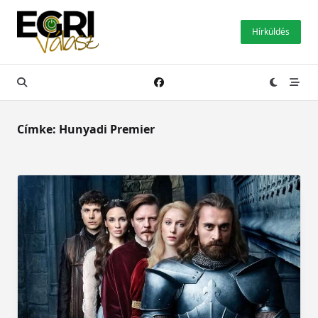
Skip
to
Hírküldés
content
Címke:
Hunyadi Premier