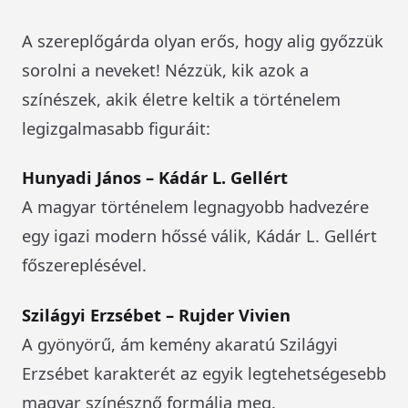
A szereplőgárda olyan erős, hogy alig győzzük
sorolni a neveket! Nézzük, kik azok a
színészek, akik életre keltik a történelem
legizgalmasabb figuráit:
Hunyadi János – Kádár L. Gellért
A magyar történelem legnagyobb hadvezére
egy igazi modern hőssé válik, Kádár L. Gellért
főszereplésével.
Szilágyi Erzsébet – Rujder Vivien
A gyönyörű, ám kemény akaratú Szilágyi
Erzsébet karakterét az egyik legtehetségesebb
magyar színésznő formálja meg.