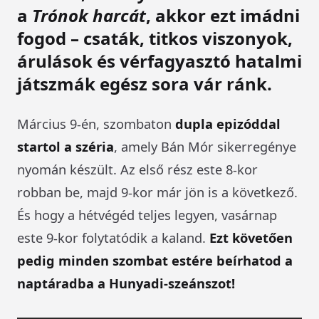
a
Trónok harcát
, akkor ezt imádni
fogod – csaták, titkos viszonyok,
árulások és vérfagyasztó hatalmi
játszmák egész sora vár ránk.
Március 9-én, szombaton
dupla epizóddal
startol a széria
, amely Bán Mór sikerregénye
nyomán készült. Az első rész este 8-kor
robban be, majd 9-kor már jön is a következő.
És hogy a hétvégéd teljes legyen, vasárnap
este 9-kor folytatódik a kaland.
Ezt követően
pedig minden szombat estére beírhatod a
naptáradba a Hunyadi-szeánszot!