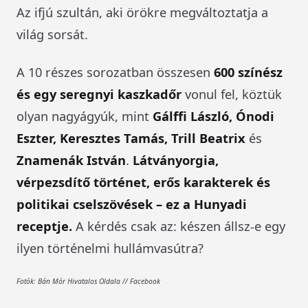
Az ifjú szultán, aki örökre megváltoztatja a
világ sorsát.
A 10 részes sorozatban összesen
600 színész
és egy seregnyi kaszkadőr
vonul fel, köztük
olyan nagyágyúk, mint
Gálffi László, Ónodi
Eszter, Keresztes Tamás, Trill Beatrix
és
Znamenák István
.
Látványorgia,
vérpezsdítő történet, erős karakterek és
politikai cselszövések – ez a Hunyadi
receptje.
A kérdés csak az: készen állsz-e egy
ilyen történelmi hullámvasútra?
Fotók: Bán Mór Hivatalos Oldala // Facebook