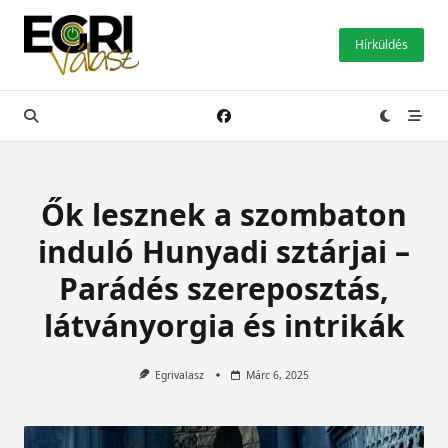
Skip
to
Hírküldés
content
Ők lesznek a szombaton
induló Hunyadi sztárjai –
Parádés szereposztás,
látványorgia és intrikák
Egrivalasz
Márc 6, 2025