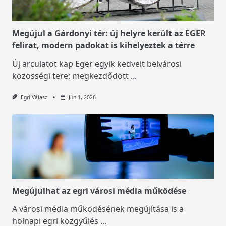
Megújul a Gárdonyi tér: új helyre került az EGER
felirat, modern padokat is kihelyeztek a térre
Új arculatot kap Eger egyik kedvelt belvárosi
közösségi tere: megkezdődött
...
Egri Válasz
Jún 1, 2026
Megújulhat az egri városi média működése
A városi média működésének megújítása is a
holnapi egri közgyűlés
...