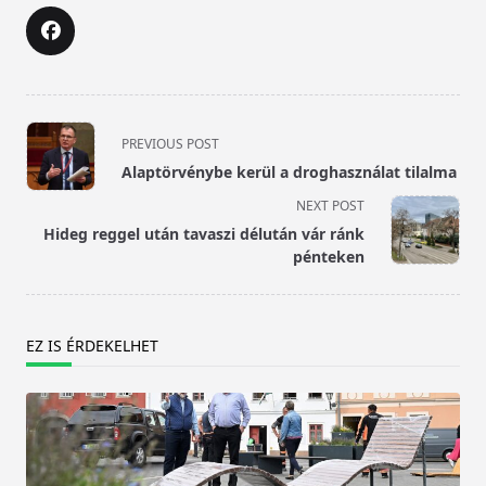
<span
PREVIOUS POST
class="nav-
Alaptörvénybe kerül a droghasználat tilalma
subtitle
NEXT POST
screen-
Hideg reggel után tavaszi délután vár ránk
reader-
pénteken
text">Page</span>
EZ IS ÉRDEKELHET