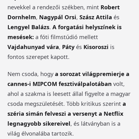
nevekkel a rendezői székben, mint
Robert
Dornhelm
,
Nagypál Orsi
,
Szász Attila
és
Lengyel Balázs
.
A forgatási helyszínek is
mesések:
a fóti filmstúdió mellett
Vajdahunyad vára
,
Páty
és
Kisoroszi
is
fontos szerepet kapott.
Nem csoda, hogy
a sorozat világpremierje a
cannes-i MIPCOM fesztiválpalotában
volt,
ahol a szakma is leesett állal figyelte a magyar
csoda megszületését. Több kritikus szerint
a
széria simán felveszi a versenyt a Netflix
legnagyobb sikereivel
, és látványban is a
világ élvonalába tartozik.