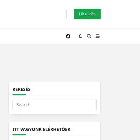
Hírküldés
KERESÉS
Search
for:
ITT VAGYUNK ELÉRHETŐEK