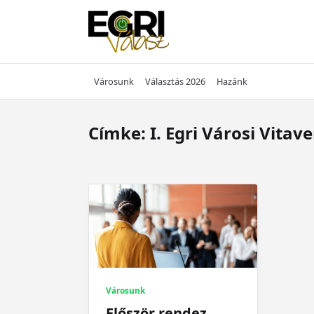
Skip
to
content
Városunk
Választás 2026
Hazánk
Címke:
I. Egri Városi Vitav
Városunk
Először rendez