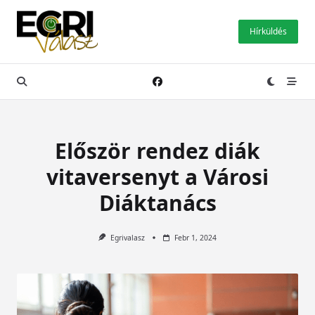
Skip
to
Hírküldés
content
Először rendez diák
vitaversenyt a Városi
Diáktanács
Egrivalasz
Febr 1, 2024