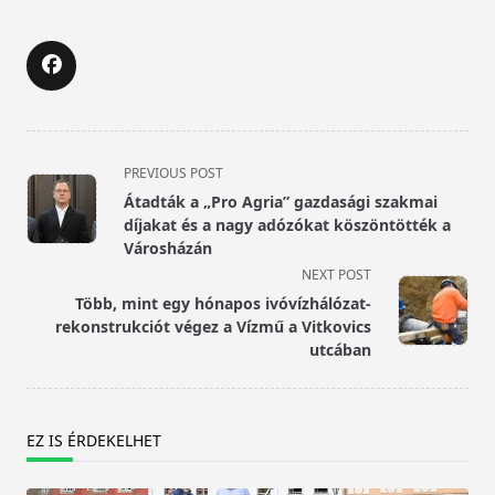
<span
PREVIOUS POST
class="nav-
Átadták a „Pro Agria” gazdasági szakmai
subtitle
díjakat és a nagy adózókat köszöntötték a
screen-
Városházán
reader-
NEXT POST
text">Page</span>
Több, mint egy hónapos ivóvízhálózat-
rekonstrukciót végez a Vízmű a Vitkovics
utcában
EZ IS ÉRDEKELHET