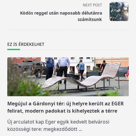
screen-
NEXT POST
reader-
Ködös reggel után naposabb délutánra
text">Page</span>
számítsunk
EZ IS ÉRDEKELHET
Megújul a Gárdonyi tér: új helyre került az EGER
felirat, modern padokat is kihelyeztek a térre
Új arculatot kap Eger egyik kedvelt belvárosi
közösségi tere: megkezdődött
...