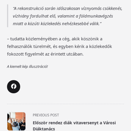
A rekonstrukció során időszakosan víznyomás csökkenés,
vízhiány fordulhat elő, valamint a földmunkavégzés
miatt a közúti közlekedés nehézkesebbé válik.
– tudatta közleményében a cég, akik köszönik a
felhasználók türelmét, és egyben kérik a közlekedők
fokozott figyelmét az érintett utcában.
A kiemelt kép illusztráció!
<span
PREVIOUS POST
class="nav-
Először rendez diák vitaversenyt a Városi
subtitle
Diáktanács