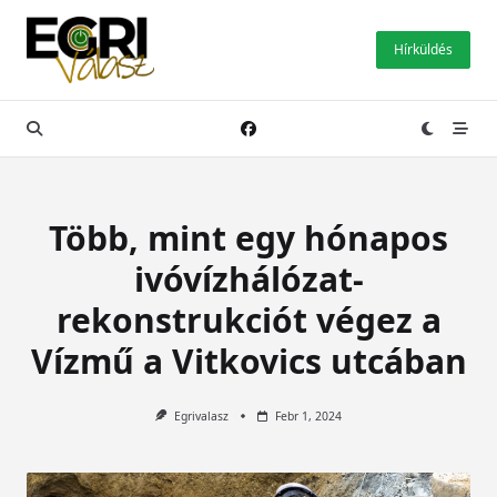
Skip
to
Hírküldés
content
Több, mint egy hónapos
ivóvízhálózat-
rekonstrukciót végez a
Vízmű a Vitkovics utcában
Egrivalasz
Febr 1, 2024