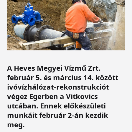
A Heves Megyei Vízmű Zrt.
február 5. és március 14. között
ivóvízhálózat-rekonstrukciót
végez Egerben a Vitkovics
utcában.
E
nnek előkészületi
munkáit február 2-án kezdik
meg.