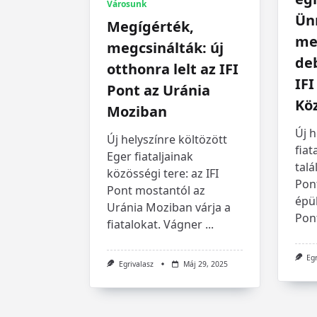
Városunk
Ün
Megígérték,
me
megcsinálták: új
de
otthonra lelt az IFI
IFI
Pont az Uránia
Köz
Moziban
Új h
Új helyszínre költözött
fiat
Eger fiataljainak
talá
közösségi tere: az IFI
Pont
Pont mostantól az
épü
Uránia Moziban várja a
Pon
fiatalokat. Vágner
...
Eg
Egrivalasz
Máj 29, 2025