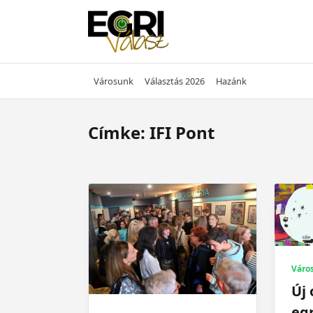
Skip
to
content
Városunk
Választás 2026
Hazánk
Címke:
IFI Pont
Váro
Új 
egr