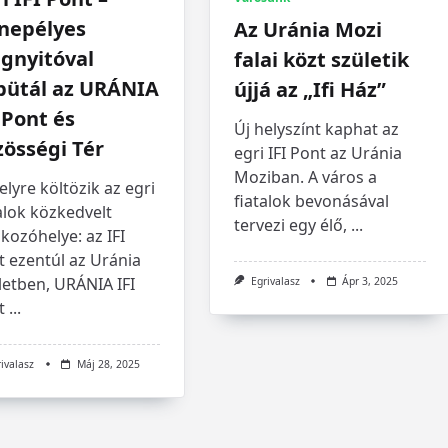
nepélyes
Az Uránia Mozi
gnyitóval
falai közt születik
bütál az URÁNIA
újjá az „Ifi Ház”
 Pont és
Új helyszínt kaphat az
össégi Tér
egri IFI Pont az Uránia
Moziban. A város a
elyre költözik az egri
fiatalok bevonásával
alok közkedvelt
tervezi egy élő,
...
lkozóhelye: az IFI
 ezentúl az Uránia
letben, URÁNIA IFI
Egrivalasz
Ápr 3, 2025
t
...
rivalasz
Máj 28, 2025