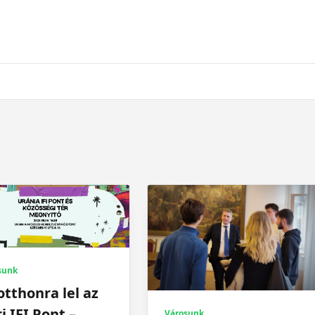
sunk
otthonra lel az
i IFI Pont –
Városunk