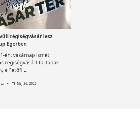
üli régiségvásár lesz
ap Egerben
1-én, vasárnap ismét
s régiségvásárt tartanak
, a Petőfi
...
asz
Máj 26, 2026