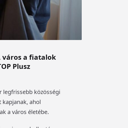
 város a fiatalok
TOP Plusz
 legfrissebb közösségi
t kapjanak, ahol
k a város életébe.