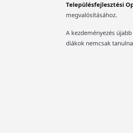
Településfejlesztési 
megvalósításához.
A kezdeményezés újabb lé
diákok nemcsak tanulnak