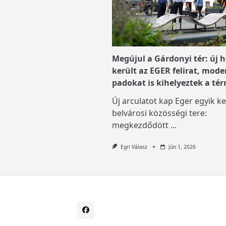
Megújul a Gárdonyi tér: új h
került az EGER felirat, mode
padokat is kihelyeztek a tér
Új arculatot kap Eger egyik ke
belvárosi közösségi tere:
megkezdődött
...
Egri Válasz
Jún 1, 2026