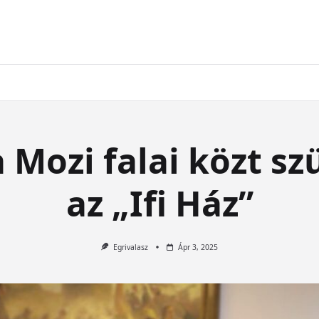
 Mozi falai közt szü
az „Ifi Ház”
Egrivalasz
Ápr 3, 2025