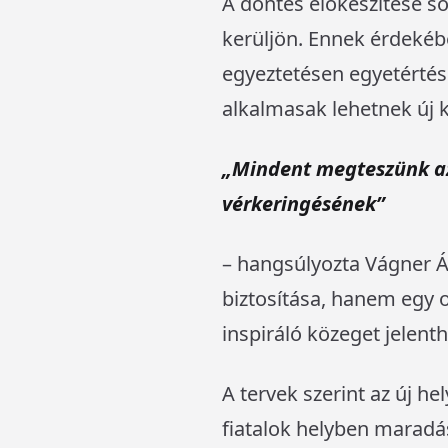
A döntés előkészítése s
kerüljön. Ennek érdekébe
egyeztetésen egyetértés 
alkalmasak lehetnek új 
„Mindent megteszünk azé
vérkeringésének”
– hangsúlyozta Vágner Á
biztosítása, hanem egy ol
inspiráló közeget jelenth
A tervek szerint az új h
fiatalok helyben maradá