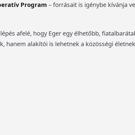
Operatív Program
– forrásait is igénybe kívánja v
pés afelé, hogy Eger egy élhetőbb, fiatalbaráta
, hanem alakítói is lehetnek a közösségi életnek