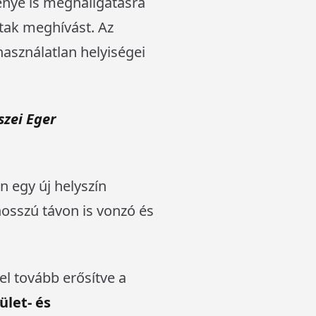
énye is meghallgatásra
ptak meghívást. Az
használatlan helyiségei
szei Eger
 egy új helyszín
 hosszú távon is vonzó és
el tovább erősítve a
ület- és