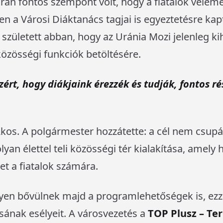
orán fontos szempont volt, hogy a fiatalok vélem
n a Városi Diáktanács tagjai is egyeztetésre ka
született abban, hogy az Uránia Mozi jelenleg ki
közösségi funkciók betöltésére.
rt, hogy diákjaink érezzék és tudják, fontos ré
kos. A polgármester hozzátette: a cél nem csupán
yan élettel teli közösségi tér kialakítása, amely
et a fiatalok számára.
elyen bővülnek majd a programlehetőségek is, ezz
sának esélyeit. A városvezetés a
TOP Plusz – Ter