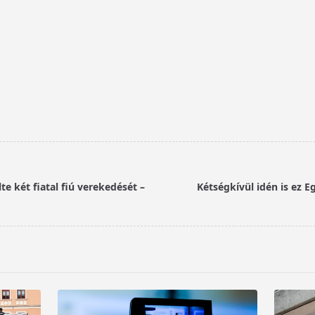
e két fiatal fiú verekedését –
Kétségkívül idén is ez E