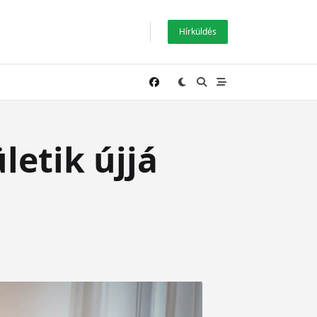
Hírküldés
letik újjá