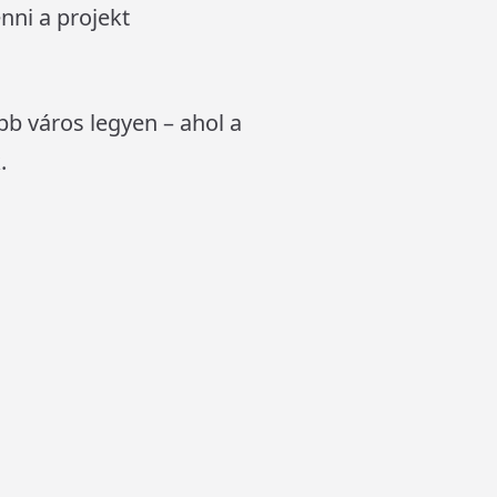
enni a projekt
bb város legyen – ahol a
.