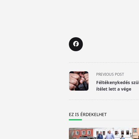
<span
PREVIOUS POST
class="nav-
Féltékenykedés szült
subtitle
ítélet lett a vége
screen-
reader-
text">Page</span>
EZ IS ÉRDEKELHET