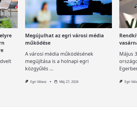
elyre
Megújulhat az egri városi média
Rendkív
rn
működése
vasárn
re
A városi média működésének
Május 3
dvelt
megújítása is a holnapi egri
országo
közgyűlés
...
Egerben
Egri Válasz
Máj 27, 2026
Egri Vál