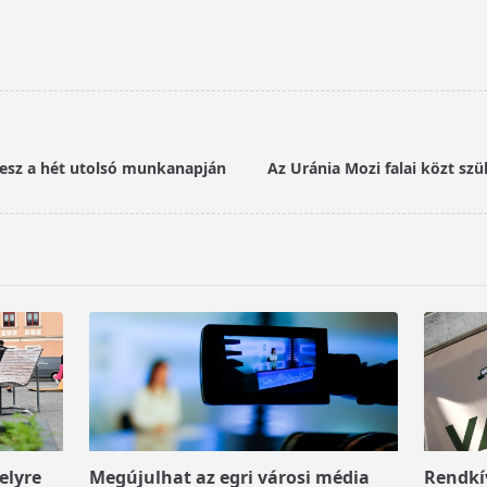
 lesz a hét utolsó munkanapján
Az Uránia Mozi falai közt szül
elyre
Megújulhat az egri városi média
Rendkív