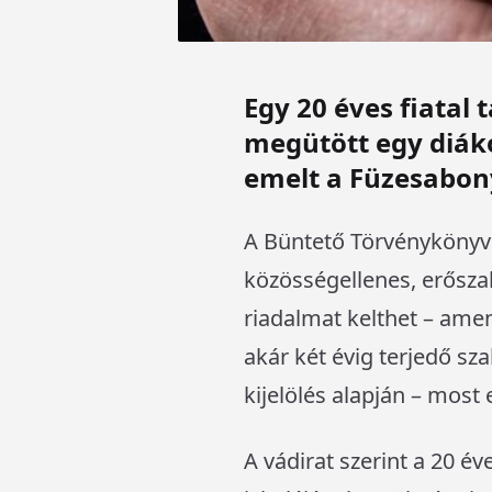
Egy 20 éves fiatal
megütött egy diák
emelt a Füzesabony
A Büntető Törvénykönyv s
közösségellenes, erősz
riadalmat kelthet – am
akár két évig terjedő sz
kijelölés alapján – most
A vádirat szerint a 20 é