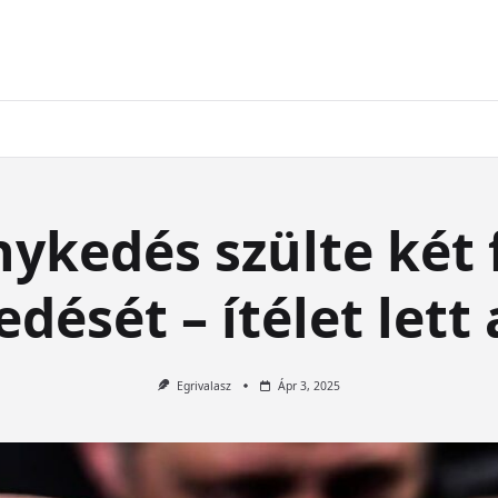
ykedés szülte két f
dését – ítélet lett
Egrivalasz
Ápr 3, 2025