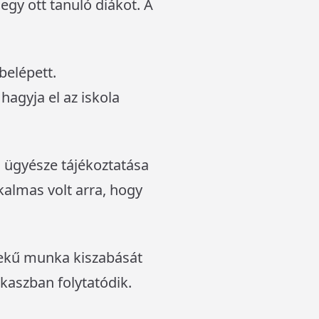
egy ott tanuló diákot. A
belépett.
hagyja el az iskola
ő ügyésze tájékoztatása
lkalmas volt arra, hogy
dekű munka kiszabását
akaszban folytatódik.