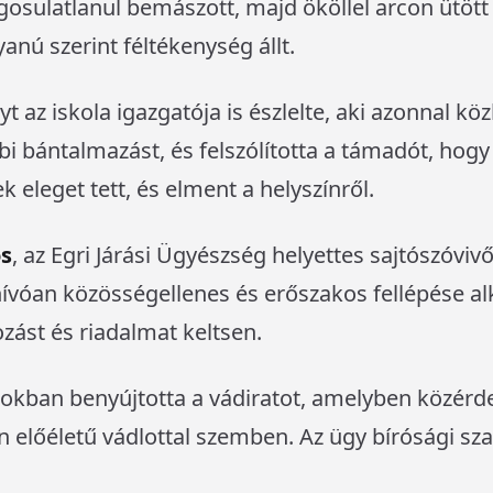
ogosulatlanul bemászott, majd ököllel arcon ütött 
nú szerint féltékenység állt.
 az iskola igazgatója is észlelte, aki azonnal köz
 bántalmazást, és felszólította a támadót, hogy 
ek eleget tett, és elment a helyszínről.
ós
, az Egri Járási Ügyészség helyettes sajtószóviv
kihívóan közösségellenes és erőszakos fellépése a
st és riadalmat keltsen.
pokban benyújtotta a vádiratot, amelyben közér
n előéletű vádlottal szemben. Az ügy bírósági sz