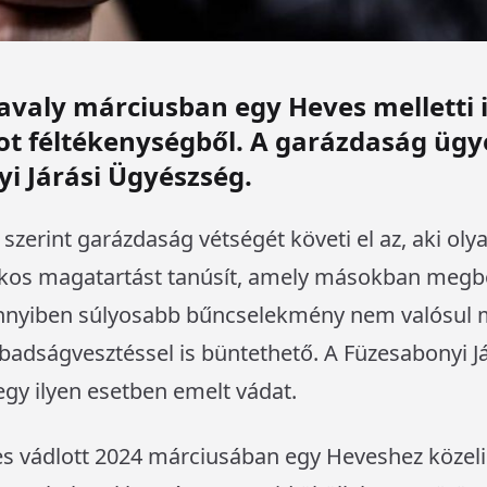
 tavaly márciusban egy Heves melletti
ot féltékenységből. A garázdaság üg
i Járási Ügyészség.
zerint garázdaság vétségét követi el az, aki oly
akos magatartást tanúsít, amely másokban megb
ennyiben súlyosabb bűncselekmény nem valósul 
abadságvesztéssel is büntethető. A Füzesabonyi J
 egy ilyen esetben emelt vádat.
ves vádlott 2024 márciusában egy Heveshez közeli