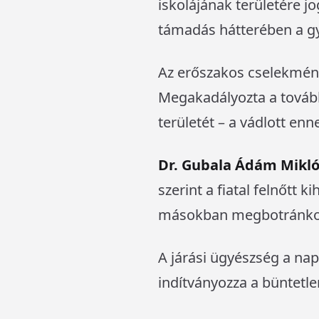
iskolájának területére j
támadás hátterében a gya
Az erőszakos cselekményt
Megakadályozta a további
területét – a vádlott enn
Dr. Gubala Ádám Mikl
szerint a fiatal felnőtt 
másokban megbotránkozá
A járási ügyészség a na
indítványozza a büntetle