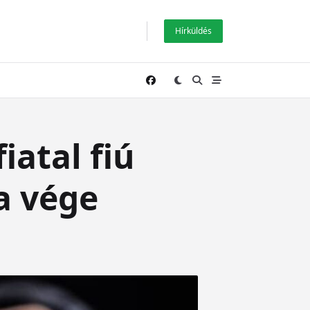
Hírküldés
iatal fiú
 a vége