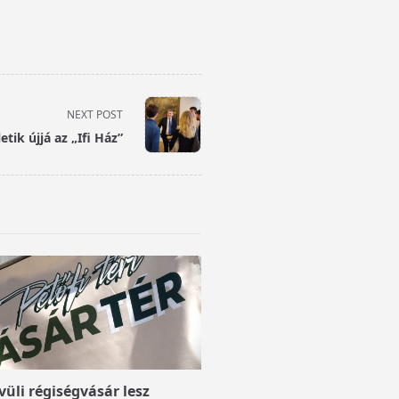
NEXT POST
etik újjá az „Ifi Ház”
üli régiségvásár lesz