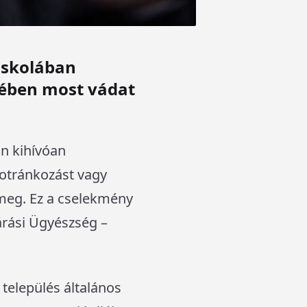
 iskolában
yében most vádat
an kihívóan
otránkozást vagy
meg. Ez a cselekmény
árási Ügyészség –
 település általános