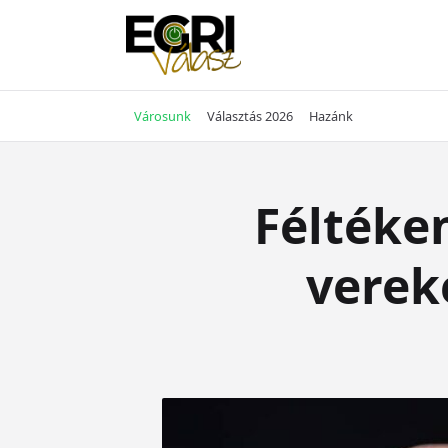
Skip
to
content
Városunk
Választás 2026
Hazánk
Féltéken
vereke