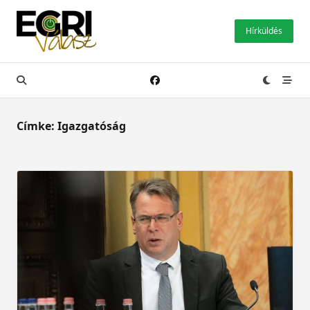
Skip
to
Hírküldés
content
Címke:
Igazgatóság