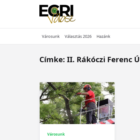
Skip
to
content
Városunk
Választás 2026
Hazánk
Címke:
II. Rákóczi Ferenc Ú
Városunk