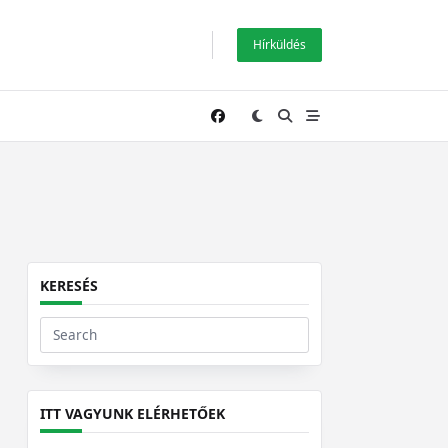
Hírküldés
KERESÉS
Search
for:
ITT VAGYUNK ELÉRHETŐEK