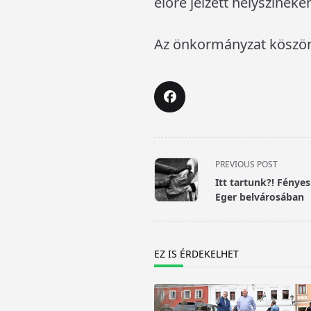
előre jelzett helyszíne
Az önkormányzat köszöni
<span
PREVIOUS POST
class="nav-
Itt tartunk?! Fénye
subtitle
Eger belvárosában
screen-
reader-
text">Page</span>
EZ IS ÉRDEKELHET