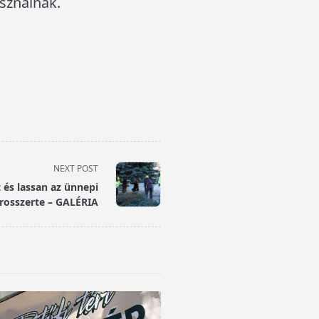
sználnak.
NEXT POST
 és lassan az ünnepi
árosszerte – GALÉRIA