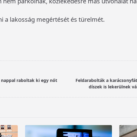
ken nem parkolnak, közlekedésre más útvonalat ha
 a lakosság megértését és türelmét.
s nappal raboltak ki egy nőt
Feldarabolták a karácsonyfát
díszek is lekerülnek v