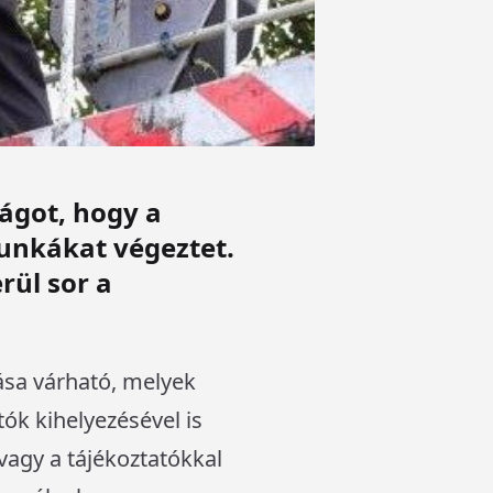
ágot, hogy a
munkákat végeztet.
rül sor a
ása várható, melyek
tók kihelyezésével is
 vagy a tájékoztatókkal