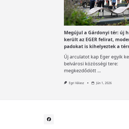
Megújul a Gárdonyi tér: új h
került az EGER felirat, mode
padokat is kihelyeztek a tér
Új arculatot kap Eger egyik ke
belvárosi közösségi tere:
megkezdődött
...
Egri Válasz
Jún 1, 2026