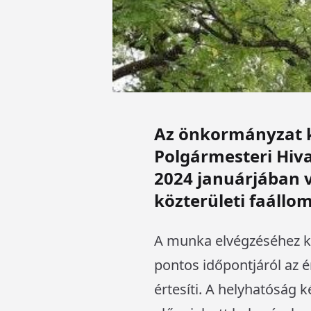
Az önkormányzat k
Polgármesteri Hiva
2024 januárjában v
közterületi faállo
A munka elvégzéséhez kö
pontos időpontjáról az ér
értesíti. A helyhatóság k