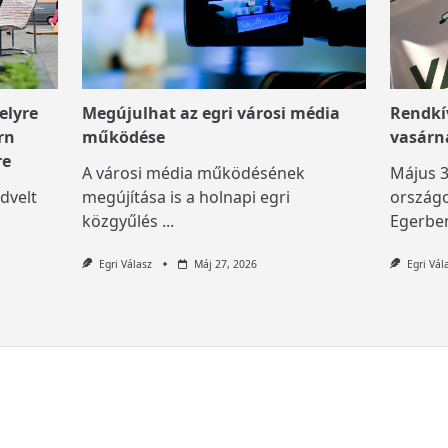
elyre
Megújulhat az egri városi média
Rendkív
rn
működése
vasárn
re
A városi média működésének
Május 3
dvelt
megújítása is a holnapi egri
országo
közgyűlés
...
Egerben
Egri Válasz
Máj 27, 2026
Egri Vál