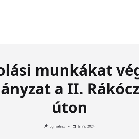
olási munkákat vég
nyzat a II. Rákócz
úton
Egrivalasz
Jan 9, 2024