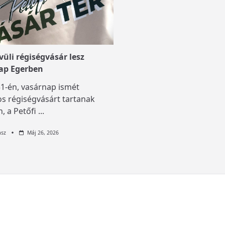
üli régiségvásár lesz
ap Egerben
1-én, vasárnap ismét
s régiségvásárt tartanak
, a Petőfi
...
asz
Máj 26, 2026