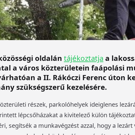
özösségi oldalán
tájékoztatja
a lakoss
tal a város közterületein faápolási 
árhatóan a II. Rákóczi Ferenc úton ke
mány szükségszerű kezelésére.
zterületi részek, parkolóhelyek ideiglenes lezár
intett lépcsőházakat a kivitelező külön tájékozta
éri, segítsék a munkavégzést azzal, hogy a lezárt