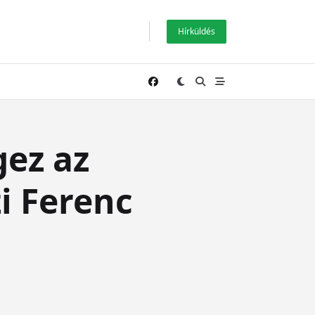
Hírküldés
ez az
i Ferenc