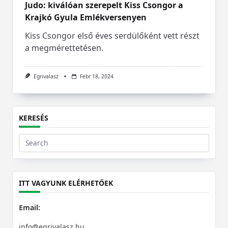
Judo: kiválóan szerepelt Kiss Csongor a
Krajkó Gyula Emlékversenyen
Kiss Csongor első éves serdülőként vett részt
a megmérettetésen.
Egrivalasz
Febr 18, 2024
KERESÉS
Search
for:
ITT VAGYUNK ELÉRHETŐEK
Email:
info@egrivalasz.hu