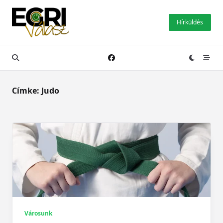
Skip
to
Hírküldés
content
Címke:
Judo
Városunk