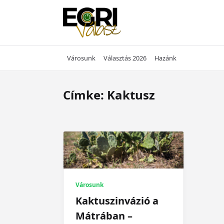
Skip
to
content
Városunk
Választás 2026
Hazánk
Címke:
Kaktusz
Városunk
Kaktuszinvázió a
Mátrában –