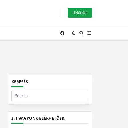
Hírküldés
KERESÉS
Search
for:
ITT VAGYUNK ELÉRHETŐEK