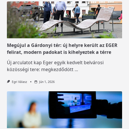
Megújul a Gárdonyi tér: új helyre került az EGER
felirat, modern padokat is kihelyeztek a térre
Új arculatot kap Eger egyik kedvelt belvárosi
közösségi tere: megkezdődött
...
Egri Válasz
Jún 1, 2026