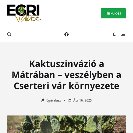
Skip
to
Hírküldés
content
Kaktuszinvázió a
Mátrában – veszélyben a
Cserteri vár környezete
Egrivalasz
Ápr 16, 2025