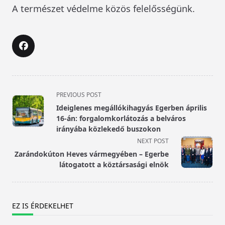
A természet védelme közös felelősségünk.
<span
PREVIOUS POST
class="nav-
Ideiglenes megállókihagyás Egerben április
subtitle
16-án: forgalomkorlátozás a belváros
screen-
irányába közlekedő buszokon
reader-
NEXT POST
text">Page</span>
Zarándokúton Heves vármegyében – Egerbe
látogatott a köztársasági elnök
EZ IS ÉRDEKELHET