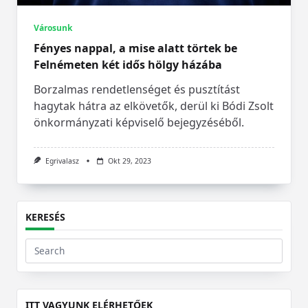
Városunk
Fényes nappal, a mise alatt törtek be
Felnémeten két idős hölgy házába
Borzalmas rendetlenséget és pusztítást
hagytak hátra az elkövetők, derül ki Bódi Zsolt
önkormányzati képviselő bejegyzéséből.
Egrivalasz
Okt 29, 2023
KERESÉS
Search
for:
ITT VAGYUNK ELÉRHETŐEK