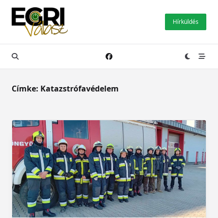
Skip
to
Hírküldés
content
Címke:
Katazstrófavédelem