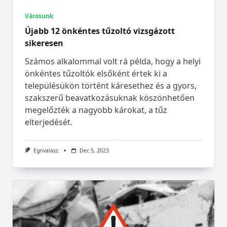
Városunk
Újabb 12 önkéntes tűzoltó vizsgázott
sikeresen
Számos alkalommal volt rá példa, hogy a helyi
önkéntes tűzoltók elsőként értek ki a
településükön történt káresethez és a gyors,
szakszerű beavatkozásuknak köszönhetően
megelőzték a nagyobb károkat, a tűz
elterjedését.
Egrivalasz
Dec 5, 2023