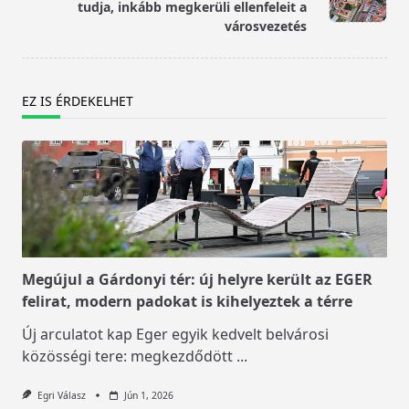
tudja, inkább megkerüli ellenfeleit a
text">Page</span>
városvezetés
EZ IS ÉRDEKELHET
Megújul a Gárdonyi tér: új helyre került az EGER
felirat, modern padokat is kihelyeztek a térre
Új arculatot kap Eger egyik kedvelt belvárosi
közösségi tere: megkezdődött
...
Egri Válasz
Jún 1, 2026