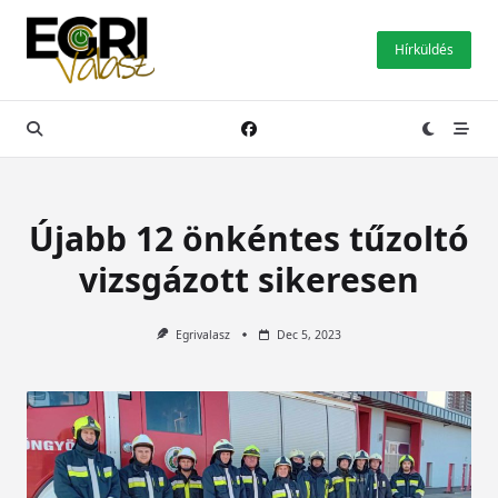
Skip
to
Hírküldés
content
Újabb 12 önkéntes tűzoltó
vizsgázott sikeresen
Egrivalasz
Dec 5, 2023