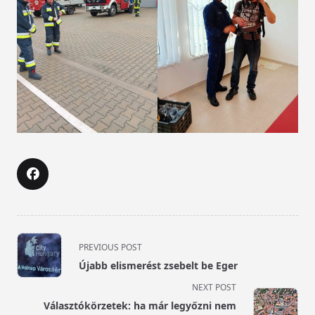
<span
PREVIOUS POST
class="nav-
Újabb elismerést zsebelt be Eger
subtitle
NEXT POST
screen-
Választókörzetek: ha már legyőzni nem
reader-