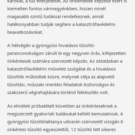
károkat, a tűz elterjedését. Az önkéntesek képzése ezért is
kiemelten fontos vármegyénkben, hiszen minél
magasabb szintű tudással rendelkeznek, annál
hatékonyabban tudják segíteni a katasztrófavédelmi
beavatkozásokat.
A hétvégén a gyöngyösi hivatásos tűzoltó-
parancsnokságon zárult le egy negyven órás, kifejezetten
önkéntesek számára szervezett képzés. Az oktatásban a
katasztrófavédelmi műveleti szolgálat és a hivatásos
tűzoltók működtek közre, melynek célja az alapvető
tűzoltási, műszaki mentési feladatok biztonságos és
szakszerű végrehajtására történő felkészítés volt.
Az elméleti próbatételt követően az önkénteseknek a
megszerzett gyakorlati tudásukat kellett bemutatniuk. A
gyöngyösi tűzoltólaktanya udvarán szervezett vizsgán 6
önkéntes tűzoltó egyesülettől, 12 tűzoltó tett sikeres