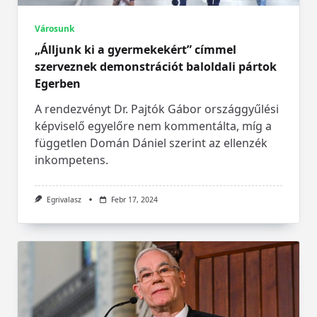
Városunk
„Álljunk ki a gyermekekért” címmel
szerveznek demonstrációt baloldali pártok
Egerben
A rendezvényt Dr. Pajtók Gábor országgyűlési
képviselő egyelőre nem kommentálta, míg a
független Domán Dániel szerint az ellenzék
inkompetens.
Egrivalasz
Febr 17, 2024