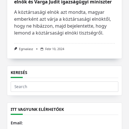
elnök és Varga Judit igazságügyi miniszter
A köztársasági elnök azt mondta, magyar
emberként azt várja a köztársasági elnöktől,
hogy ne hibázzon, majd bejelentette, hogy
lemond a köztársasági elnöki tisztségről.
Egrivalasz
Febr 10, 2024
KERESÉS
Search
for:
ITT VAGYUNK ELÉRHETŐEK
Email: