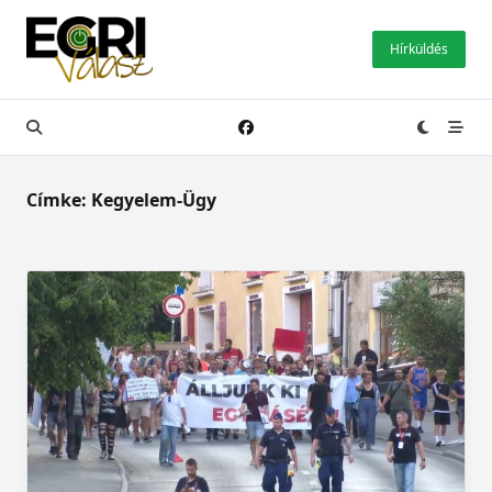
Skip
to
Hírküldés
content
Címke:
Kegyelem-Ügy