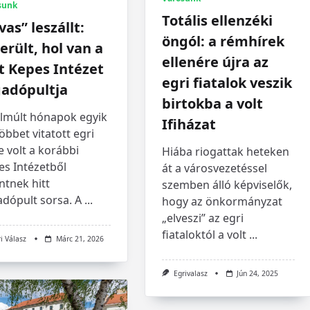
sunk
Totális ellenzéki
vas” leszállt:
öngól: a rémhírek
erült, hol van a
ellenére újra az
t Kepes Intézet
egri fiatalok veszik
gadópultja
birtokba a volt
elmúlt hónapok egyik
Ifiházat
öbbet vitatott egri
 volt a korábbi
Hiába riogattak heteken
es Intézetből
át a városvezetéssel
ntnek hitt
szemben álló képviselők,
adópult sorsa. A
...
hogy az önkormányzat
„elveszi” az egri
fiataloktól a volt
...
i Válasz
Márc 21, 2026
Egrivalasz
Jún 24, 2025