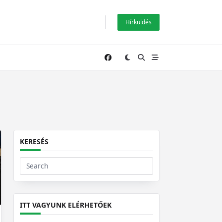
Hírküldés
KERESÉS
Search
for:
ITT VAGYUNK ELÉRHETŐEK