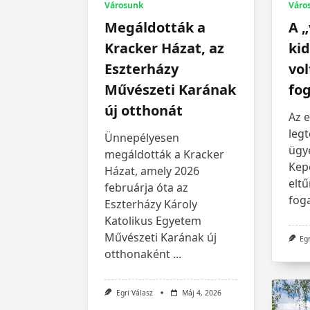
Városunk
Váro
Megáldották a
A „
Kracker Házat, az
kid
Eszterházy
vol
Művészeti Karának
fo
új otthonát
Az 
legt
Ünnepélyesen
ügye
megáldották a Kracker
Kep
Házat, amely 2026
eltű
februárja óta az
fog
Eszterházy Károly
Katolikus Egyetem
Művészeti Karának új
Egr
otthonaként
...
Egri Válasz
Máj 4, 2026