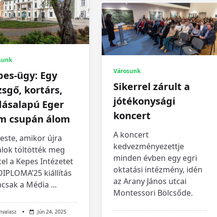
sunk
Városunk
pes-ügy: Egy
Sikerrel zárult a
sgő, kortárs,
jótékonysági
dásalapú Eger
koncert
m csupán álom
A koncert
este, amikor újra
kedvezményezettje
alok töltötték meg
minden évben egy egri
tel a Kepes Intézetet
oktatási intézmény, idén
DIPLOMA’25 kiállítás
az Arany János utcai
csak a Média
...
Montessori Bölcsőde.
rivalasz
Jún 24, 2025