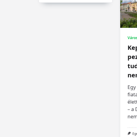
Váro
Ke
pez
tu
ne
Egy 
fiat
élet
– a 
nem
Eg