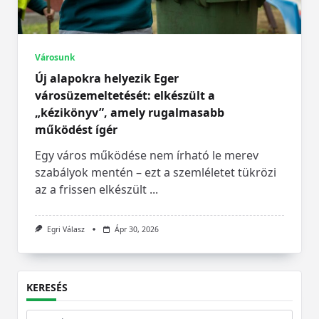
Városunk
Új alapokra helyezik Eger
városüzemeltetését: elkészült a
„kézikönyv”, amely rugalmasabb
működést ígér
Egy város működése nem írható le merev
szabályok mentén – ezt a szemléletet tükrözi
az a frissen elkészült
...
Egri Válasz
Ápr 30, 2026
KERESÉS