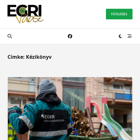
Skip
to
Hírküldés
content
Címke:
Kézikönyv