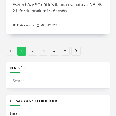
Eszterházy SC női kézilabda csapata az NB I/B
21. fordulónak mérkőzésén.
Egrivalasz
Márc 17, 2024
1
2
3
4
5
KERESÉS
Search
for:
ITT VAGYUNK ELÉRHETŐEK
Email: