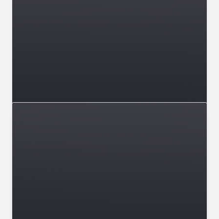
Városunk
Él a remény, Fradi-verés Egerben
Bravúros győzelmet aratott a QHB-Eger férfi
kézilabda csapata az NB I. 24. fordulójának
mérkőzésén a Ferencváros ellen.