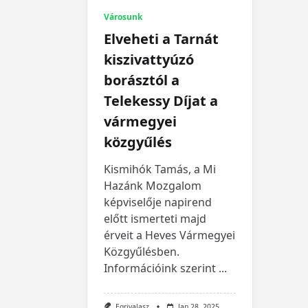
Városunk
Elveheti a Tarnát
kiszivattyúzó
borásztól a
Telekessy Díjat a
vármegyei
közgyűlés
Kismihók Tamás, a Mi
Hazánk Mozgalom
képviselője napirend
előtt ismerteti majd
érveit a Heves Vármegyei
Közgyűlésben.
Információink szerint
...
Egrivalasz
Jan 28, 2025