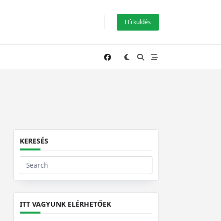
Hírküldés
KERESÉS
Search
for:
ITT VAGYUNK ELÉRHETŐEK