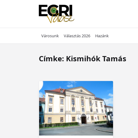
Skip
to
content
Városunk
Választás 2026
Hazánk
Címke:
Kismihók Tamás