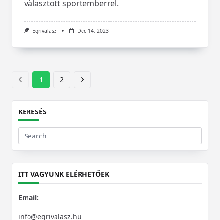
vàlasztott sportemberrel.
Egrivalasz
Dec 14, 2023
1
2
KERESÉS
Search
for:
ITT VAGYUNK ELÉRHETŐEK
Email:
info@egrivalasz.hu