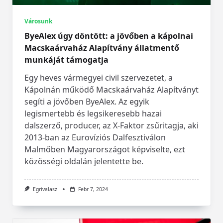
Városunk
ByeAlex úgy döntött: a jövőben a kápolnai
Macskaárvaház Alapítvány állatmentő
munkáját támogatja
Egy heves vármegyei civil szervezetet, a
Kápolnán működő Macskaárvaház Alapítványt
segíti a jövőben ByeAlex. Az egyik
legismertebb és legsikeresebb hazai
dalszerző, producer, az X-Faktor zsűritagja, aki
2013-ban az Eurovíziós Dalfesztiválon
Malmőben Magyarországot képviselte, ezt
közösségi oldalán jelentette be.
Egrivalasz
Febr 7, 2024