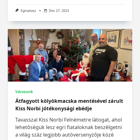
Egrivalasz
Dec 27, 2023
Városunk
Átfagyott kölyökmacska mentésével zárult
Kiss Norbi jótékonysági ebédje
Tavasszal Kiss Norbi Felnèmetre làtogat, ahol
lehetôsègük lesz egri fiataloknak beszèlgetni
a vilàg szàz legjobb autòversenyzôje közè