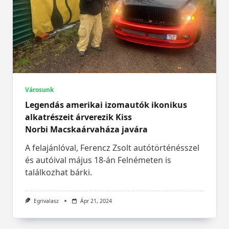
Városunk
Legendás amerikai izomautók ikonikus
alkatrészeit árverezik Kiss
Norbi Macskaárvaháza javára
A felajánlóval, Ferencz Zsolt autótörténésszel
és autóival május 18-án Felnémeten is
találkozhat bárki.
Egrivalasz
Ápr 21, 2024