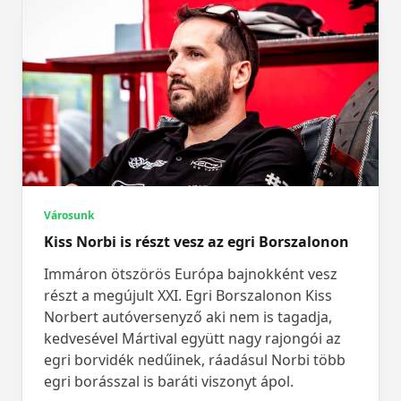
Városunk
Kiss Norbi is részt vesz az egri Borszalonon
Immáron ötszörös Európa bajnokként vesz
részt a megújult XXI. Egri Borszalonon Kiss
Norbert autóversenyző aki nem is tagadja,
kedvesével Mártival együtt nagy rajongói az
egri borvidék nedűinek, ráadásul Norbi több
egri borásszal is baráti viszonyt ápol.