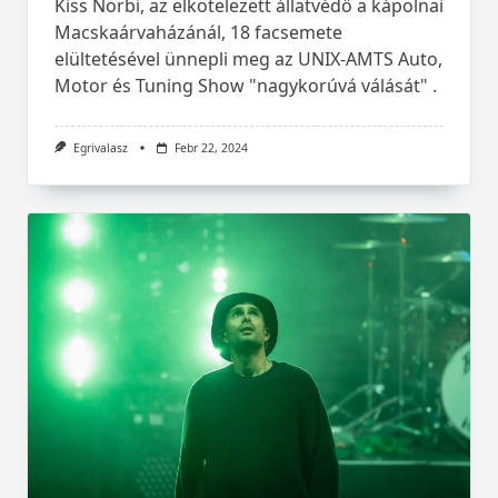
Kiss Norbi, az elkötelezett állatvédő a kápolnai
Macskaárvaházánál, 18 facsemete
elültetésével ünnepli meg az UNIX-AMTS Auto,
Motor és Tuning Show "nagykorúvá válását" .
Egrivalasz
Febr 22, 2024