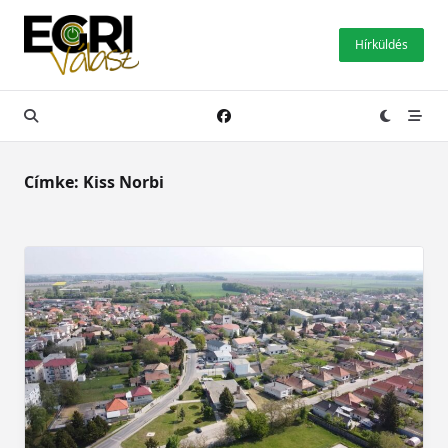
Skip
to
Hírküldés
content
Címke:
Kiss Norbi