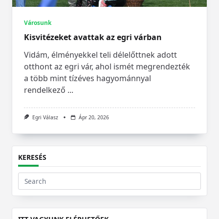
Városunk
Kisvitézeket avattak az egri várban
Vidám, élményekkel teli délelőttnek adott
otthont az egri vár, ahol ismét megrendezték
a több mint tízéves hagyománnyal
rendelkező
...
Egri Válasz
Ápr 20, 2026
KERESÉS
Search
for: