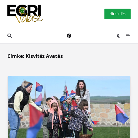
Skip
to
Hírküldés
content
Címke:
Kisvitéz Avatás