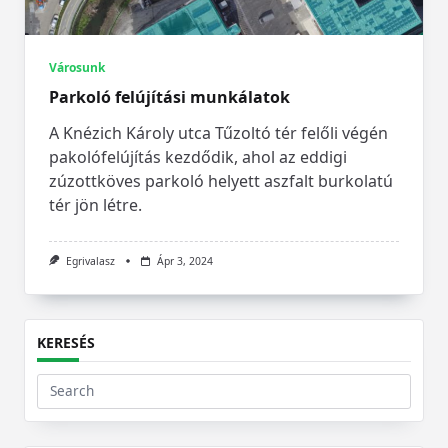
Városunk
Parkoló felújítási munkálatok
A Knézich Károly utca Tűzoltó tér felőli végén
pakolófelújítás kezdődik, ahol az eddigi
zúzottköves parkoló helyett aszfalt burkolatú
tér jön létre.
Egrivalasz
Ápr 3, 2024
KERESÉS
Search
for: