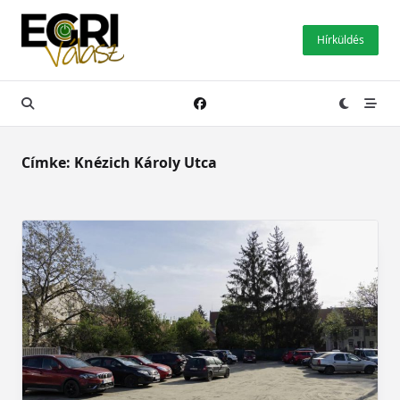
Skip
to
Hírküldés
content
Címke:
Knézich Károly Utca