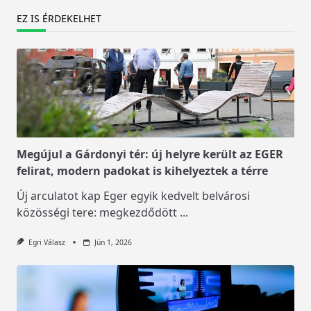
EZ IS ÉRDEKELHET
Megújul a Gárdonyi tér: új helyre került az EGER
felirat, modern padokat is kihelyeztek a térre
Új arculatot kap Eger egyik kedvelt belvárosi
közösségi tere: megkezdődött
...
Egri Válasz
Jún 1, 2026