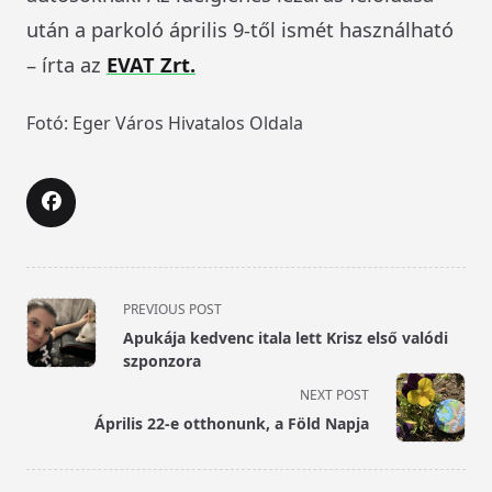
után a parkoló április 9-től ismét használható
– írta az
EVAT Zrt.
Fotó: Eger Város Hivatalos Oldala
<span
PREVIOUS POST
class="nav-
Apukája kedvenc itala lett Krisz első valódi
subtitle
szponzora
screen-
NEXT POST
reader-
Április 22-e otthonunk, a Föld Napja
text">Page</span>