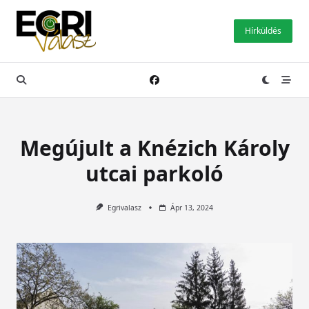
Skip
to
Hírküldés
content
Megújult a Knézich Károly
utcai parkoló
Egrivalasz
Ápr 13, 2024