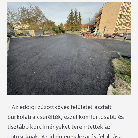
– Az eddigi zúzottköves felületet aszfalt
burkolatra cserélték, ezzel komfortosabb és
tisztább körülményeket teremtettek az
autósoknak. Az ideiglenes lezárás feloldása