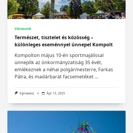
Városunk
Természet, tisztelet és közösség –
különleges eseménnyel ünnepel Kompolt
Kompolton május 10-én sportmajálissal
ünneplik az önkormányzatiság 35 évét,
emlékeznek a néhai polgármesterre, Farkas
Pálra, és madárbarát facsemetéket
...
Egrivalasz
Ápr 13, 2025