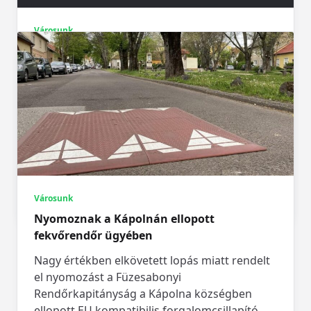
Városunk
Berecz Kálmán szemétre dobatta, Szalóki
Péter és Blahó László „újjáélesztette”
Michelisz Norbert koreai jegenyefenyőjét
Berecz Kálmán, Kápolna polgármesterének
parkolóépítése csak ürügy lehetett arra, hogy
a vele nem szimpatizáló természetvédők által
ültetett, és
...
Városunk
Egrivalasz
Aug 12, 2024
Nyomoznak a Kápolnán ellopott
fekvőrendőr ügyében
Nagy értékben elkövetett lopás miatt rendelt
el nyomozást a Füzesabonyi
Rendőrkapitányság a Kápolna községben
ellopott EU kompatibilis forgalomcsillapító