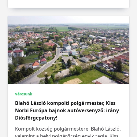
Városunk
Blahó László kompolti polgármester, Kiss
Norbi Európa-bajnok autóversenyző: irány
Diósförgepatony!
Kompolt község polgármestere, Blahó László,
valamint a helyi polgárőrség egyik tagja, Kiss