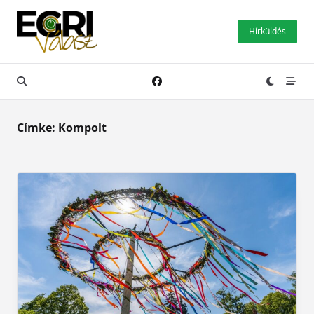
Skip
to
Hírküldés
content
Címke:
Kompolt