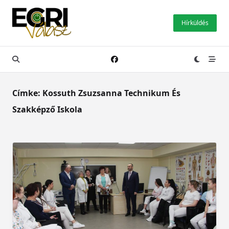
Skip
to
Hírküldés
content
Címke:
Kossuth Zsuzsanna Technikum És
Szakképző Iskola